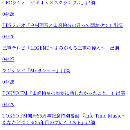
CBCラジオ「ザキオカ×スクランブル」出演
04/26
TBSラジオ「今村翔吾×山崎怜奈の言って聞かせて」出演
04/26
三重テレビ「LEGEND〜よみがえる三重の偉人〜」出演
04/27
フジテレビ「Mr.サンデー」出演
04/28
TOKYO FM『山崎怜奈の誰かに話したかったこと。』出演
04/29
TOKYO FM開局55周年記念特別番組 『Life Time Music～
あなたとつくる55年目のプレイリスト』出演