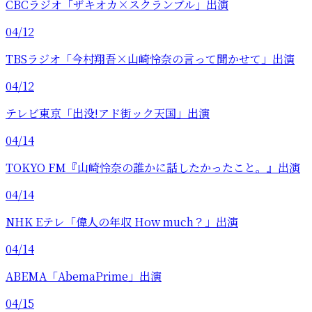
CBCラジオ「ザキオカ×スクランブル」出演
04/12
TBSラジオ「今村翔吾×山崎怜奈の言って聞かせて」出演
04/12
テレビ東京「出没!アド街ック天国」出演
04/14
TOKYO FM『山崎怜奈の誰かに話したかったこと。』出演
04/14
NHK Eテレ「偉人の年収 How much？」出演
04/14
ABEMA「AbemaPrime」出演
04/15